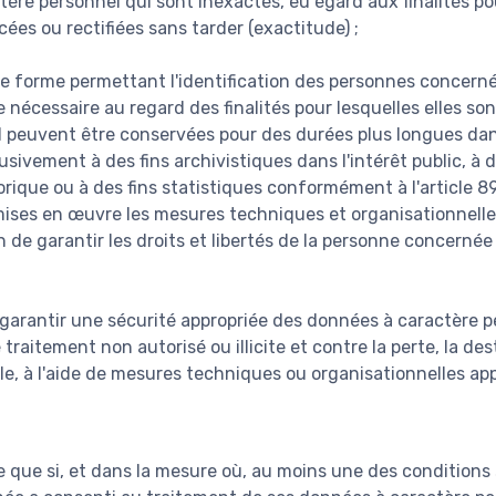
ère personnel qui sont inexactes, eu égard aux finalités pou
acées ou rectifiées sans tarder (exactitude) ;
e forme permettant l'identification des personnes concer
 nécessaire au regard des finalités pour lesquelles elles son
 peuvent être conservées pour des durées plus longues dan
usivement à des fins archivistiques dans l'intérêt public, à 
orique ou à des fins statistiques conformément à l'article 8
ises en œuvre les mesures techniques et organisationnelle
n de garantir les droits et libertés de la personne concernée 
 garantir une sécurité appropriée des données à caractère p
 traitement non autorisé ou illicite et contre la perte, la de
le, à l'aide de mesures techniques ou organisationnelles app
te que si, et dans la mesure où, au moins une des conditions 