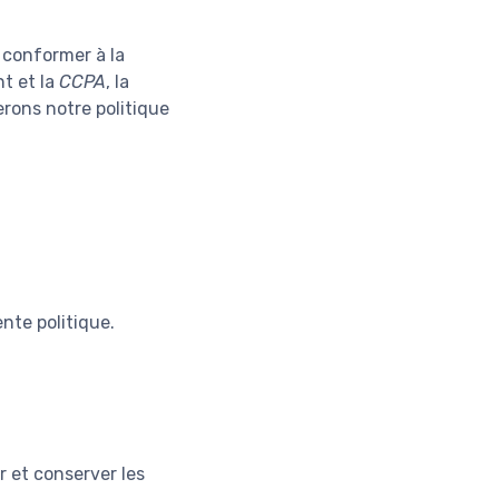
e conformer à la
nt et la
CCPA
, la
erons notre politique
nte politique.
r et conserver les